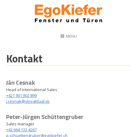
MENU
Kontakt
Ján Cesnak
Head of International Sales
+421 901 902 899
j.cesnak@slovaktual.sk
Peter-Jürgen Schüttengruber
Sales manager
+43 664 133 4267
p.schuettengruber@egokiefer.ch